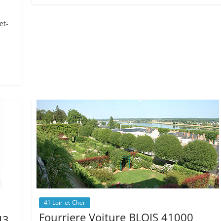
et-
41 Loir-et-Cher
Fourriere Voiture BLOIS 41000
43